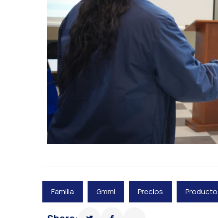
Familia
Gmml
Precios
Producto